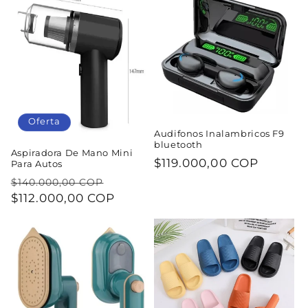
Oferta
Audifonos Inalambricos F9
bluetooth
Aspiradora De Mano Mini
Precio
$119.000,00 COP
Para Autos
habitual
Precio
Precio
$140.000,00 COP
habitual
$112.000,00 COP
de
oferta