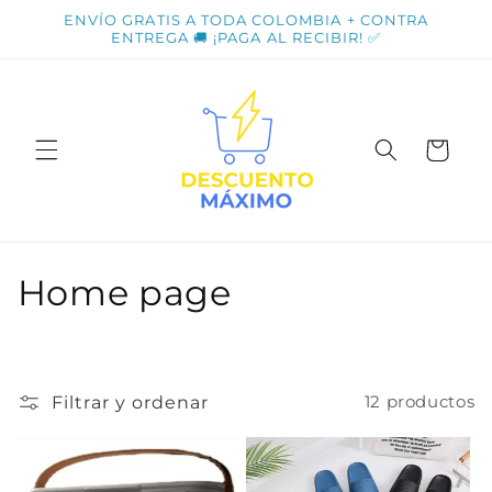
Ir
ENVÍO GRATIS A TODA COLOMBIA + CONTRA
directamente
ENTREGA 🚚 ¡PAGA AL RECIBIR! ✅
al contenido
Carrito
C
Home page
o
l
Filtrar y ordenar
12 productos
e
c