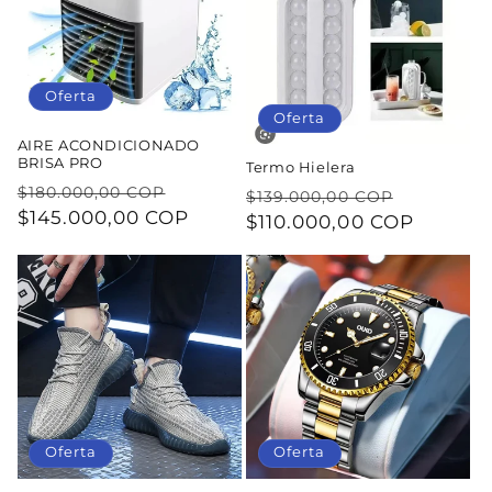
Oferta
Oferta
AIRE ACONDICIONADO
BRISA PRO
Termo Hielera
Precio
Precio
$180.000,00 COP
Precio
Precio
$139.000,00 COP
habitual
$145.000,00 COP
de
habitual
$110.000,00 COP
de
oferta
oferta
Oferta
Oferta