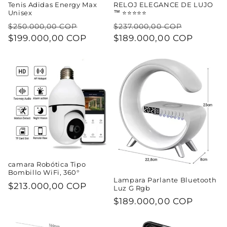
Tenis Adidas Energy Max
RELOJ ELEGANCE DE LUJO
Unisex
™️ ⭐⭐⭐⭐⭐
Precio
Precio
Precio
Precio
$250.000,00 COP
$237.000,00 COP
habitual
$199.000,00 COP
de
habitual
$189.000,00 COP
de
oferta
oferta
camara Robótica Tipo
Bombillo WiFi, 360°
Lampara Parlante Bluetooth
Precio
$213.000,00 COP
Luz G Rgb
habitual
Precio
$189.000,00 COP
habitual