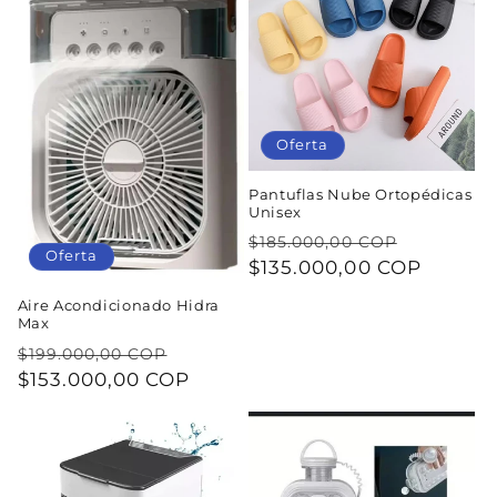
c
i
ó
n
Oferta
:
Pantuflas Nube Ortopédicas
Unisex
Precio
Precio
$185.000,00 COP
Oferta
habitual
$135.000,00 COP
de
oferta
Aire Acondicionado Hidra
Max
Precio
Precio
$199.000,00 COP
habitual
$153.000,00 COP
de
oferta